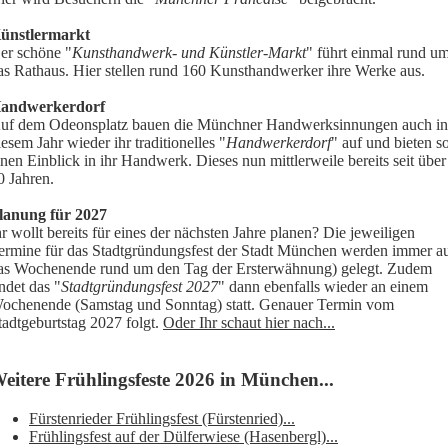
ünstlermarkt
er schöne "
Kunsthandwerk- und Künstler-Markt
" führt einmal rund u
as Rathaus. Hier stellen rund 160 Kunsthandwerker ihre Werke aus.
andwerkerdorf
uf dem Odeonsplatz bauen die Münchner Handwerksinnungen auch in
iesem Jahr wieder ihr traditionelles "
Handwerkerdorf
" auf und bieten s
inen Einblick in ihr Handwerk. Dieses nun mittlerweile bereits seit über
0 Jahren.
lanung für 2027
hr wollt bereits für eines der nächsten Jahre planen? Die jeweiligen
ermine für das Stadtgründungsfest der Stadt München werden immer a
as Wochenende rund um den Tag der Ersterwähnung) gelegt. Zudem
indet das "
Stadtgründungsfest 2027
" dann ebenfalls wieder an einem
ochenende (Samstag und Sonntag) statt. Genauer Termin vom
tadtgeburtstag 2027 folgt.
Oder Ihr schaut hier nach...
eitere Frühlingsfeste 2026 in München...
Fürstenrieder Frühlingsfest (Fürstenried)...
Frühlingsfest auf der Dülferwiese (Hasenbergl)...