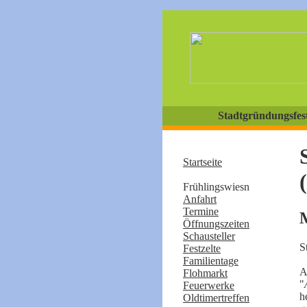
Stadtgründungsfest
Startseite
Frühlingswiesn
Anfahrt
Termine
Öffnungszeiten
Schausteller
S
Festzelte
Familientage
A
Flohmarkt
"
Feuerwerke
h
Oldtimertreffen