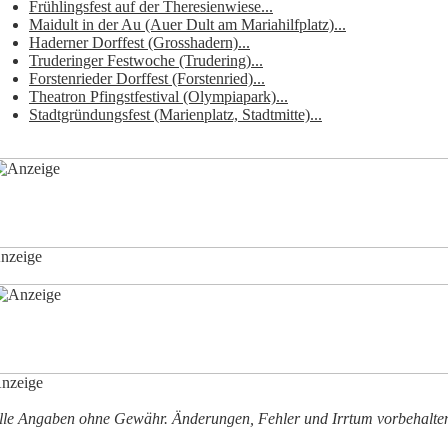
Frühlingsfest auf der Theresienwiese...
Maidult in der Au (Auer Dult am Mariahilfplatz)...
Haderner Dorffest (Grosshadern)...
Truderinger Festwoche (Trudering)...
Forstenrieder Dorffest (Forstenried)...
Theatron Pfingstfestival (Olympiapark)...
Stadtgründungsfest (Marienplatz, Stadtmitte)...
nzeige
nzeige
lle Angaben ohne Gewähr. Änderungen, Fehler und Irrtum vorbehalte