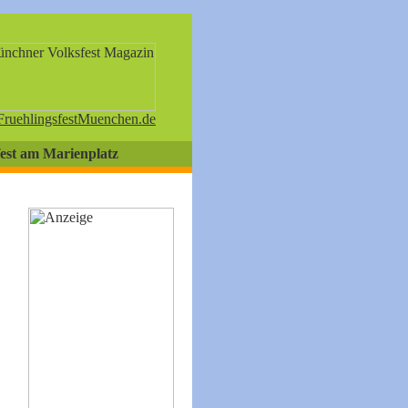
ruehlingsfestMuenchen.de
fest am Marienplatz