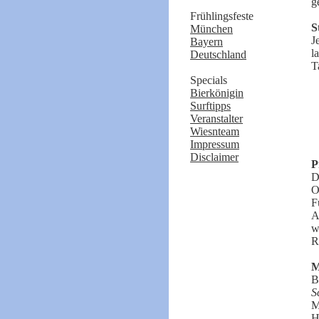
g
Frühlingsfeste
S
München
J
Bayern
l
Deutschland
T
Specials
Bierkönigin
Surftipps
Veranstalter
Wiesnteam
Impressum
Disclaimer
P
D
O
F
A
w
R
M
B
S
M
H