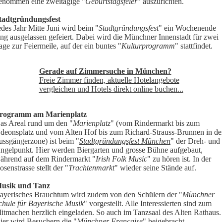
enommen eine zweitägige "
Geburtstagsfeier
" auszurichten.
tadtgründungsfest
edes Jahr Mitte Juni wird beim "
Stadtgründungsfest
" ein Wochenende
ang ausgelassen gefeiert. Dabei wird die Münchner Innenstadt für zwei
age zur Feiermeile, auf der ein buntes "
Kulturprogramm
" stattfindet.
Gerade auf Zimmersuche in München?
Freie Zimmer finden, aktuelle Hotelangebote
vergleichen und Hotels direkt online buchen...
rogramm am Marienplatz
as Areal rund um den "
Marienplatz
" (vom Rindermarkt bis zum
deonsplatz und vom Alten Hof bis zum Richard-Strauss-Brunnen in de
ussgängerzone) ist beim "
Stadtgründungsfest München
" der Dreh- und
ngelpunkt. Hier werden Biergarten und grosse Bühne aufgebaut,
ährend auf dem Rindermarkt "
Irish Folk Music
" zu hören ist. In der
osenstrasse stellt der "
Trachtenmarkt
" wieder seine Stände auf.
usik und Tanz
ayerisches Brauchtum wird zudem von den Schülern der "
Münchner
chule für Bayerische Musik
" vorgestellt. Alle Interessierten sind zum
itmachen herzlich eingeladen. So auch im Tanzsaal des Alten Rathaus.
ier wird Besuchern die "
Münchner Francaise
" beigebracht.