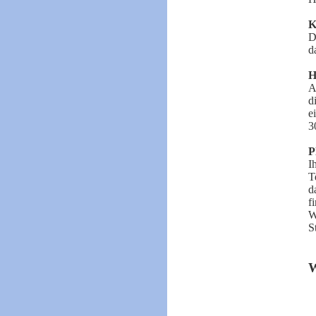
K
D
d
H
A
d
e
3
P
I
T
d
f
W
S
W