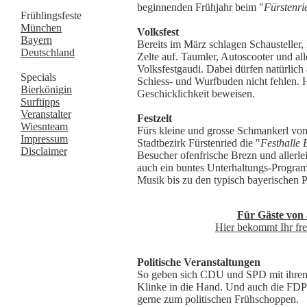
beginnenden Frühjahr beim "
Fürstenri
Frühlingsfeste
München
Volksfest
Bayern
Bereits im März schlagen Schausteller,
Deutschland
Zelte auf. Taumler, Autoscooter und alle
Volksfestgaudi. Dabei dürfen natürlich
Specials
Schiess- und Wurfbuden nicht fehlen.
Bierkönigin
Geschicklichkeit beweisen.
Surftipps
Veranstalter
Festzelt
Wiesnteam
Fürs kleine und grosse Schmankerl vo
Impressum
Stadtbezirk Fürstenried die "
Festhalle 
Disclaimer
Besucher ofenfrische Brezn und allerle
auch ein buntes Unterhaltungs-Program
Musik bis zu den typisch bayerischen P
Für Gäste von 
Hier bekommt Ihr fre
Politische Veranstaltungen
So geben sich CDU und SPD mit ihren 
Klinke in die Hand. Und auch die FDP
gerne zum politischen Frühschoppen.