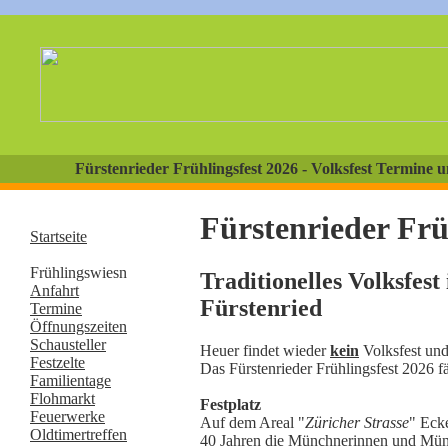
Fürstenrieder Frühlingsfest 2026 - Volksfest Termi
Fürstenrieder Frü
Startseite
Frühlingswiesn
Traditionelles Volksfes
Anfahrt
Fürstenried
Termine
Öffnungszeiten
Schausteller
Heuer findet wieder
kein
Volksfest und 
Festzelte
Das Fürstenrieder Frühlingsfest 2026 fäl
Familientage
Flohmarkt
Festplatz
Feuerwerke
Auf dem Areal "
Züricher Strasse
" Eck
Oldtimertreffen
40 Jahren die Münchnerinnen und Münc