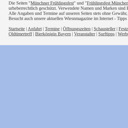
Die Seiten "
Münchner Frühlingsfest
" und "
Frühlingsfest Münche
urheberrechtlich geschützt. Verwendete Namen und Marken sind E
Alle Angaben und Termine auf unseren Seiten stets ohne Gewähr,
Besucht auch unsere aktuellen Wiesnmagazine im Internet - Tipp
Startseite
|
Anfahrt
|
Termine
|
Öffnungszeiten
|
Schausteller
|
Festz
Oldtimertreff
|
Bierkönigin Bayern
|
Veranstalter
|
Surftipps
|
Werb